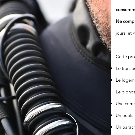
consomm
Ne compre
jours, et 
Cette pro
Le transp
Le logeme
Le plongeu
Une comb
Un outils
Un parach