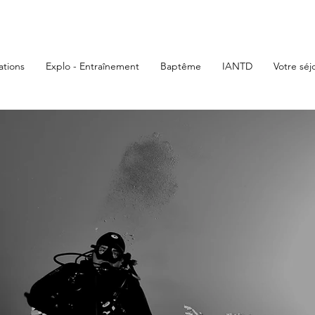
tions
Explo - Entraînement
Baptême
IANTD
Votre séj