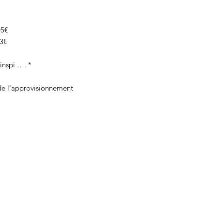
05€
13€
inspi …. *
 de l'approvisionnement