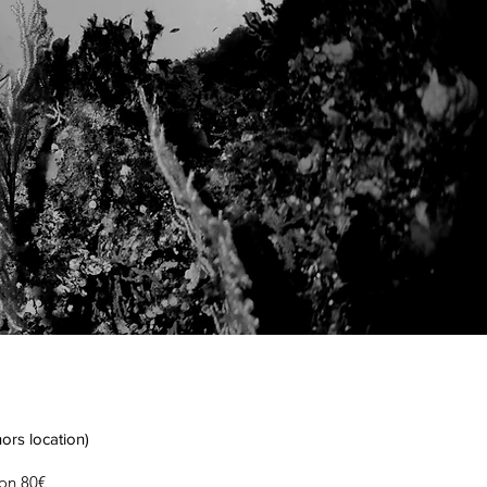
hors location)
on 80€