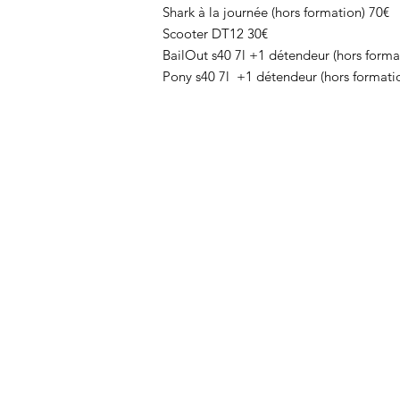
Shark à la journée (hors formation) 70€
Scooter DT12 30€
BailOut s40 7l +1 détendeur (hors forma
Pony s40 7l +1 détendeur (hors formati
Cap plongée
Cap Plongée
Plongée Loisir
Plongée Sportive
Plongée Technique