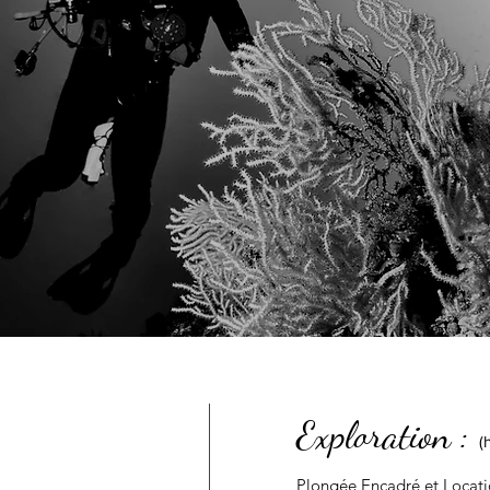
Exploration :
(
Plongée Encadré et Locati