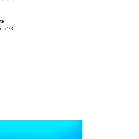
te
ce +10€