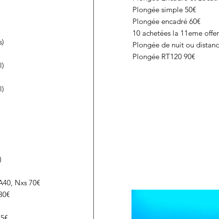
Plongée simple 50€
Plongée encadré 60€
10 achetées la 11eme offer
s)
Plongée de nuit ou distan
Plongée RT120 90€
l)
l)
)
A40, Nxs 70€
80€
15€